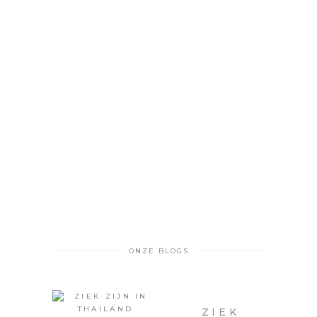
ONZE BLOGS
ZIEK
ZIJN IN
THAILAN
D
MAART 29,
2025