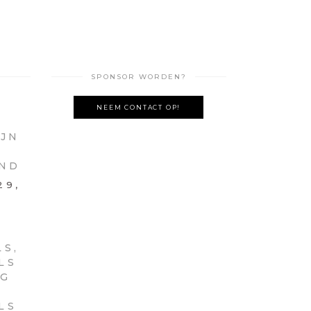
SPONSOR WORDEN?
NEEM CONTACT OP!
IJN
AND
29,
S,
LS
OG
R
LS