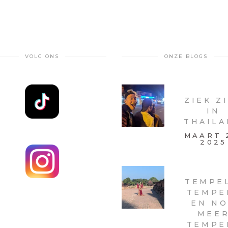
VOLG ONS
ONZE BLOGS
ZIEK Z
IN
THAIL
MAART 
2025
TEMPEL
TEMPE
EN N
MEE
TEMPE