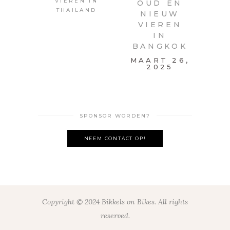
OUD EN
NIEUW
VIEREN
IN
BANGKOK
MAART 26,
2025
SPONSOR WORDEN?
NEEM CONTACT OP!
Copyright © 2024 Bikkels on Bikes. All rights
reserved.